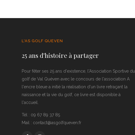
L'AS GOLF QUEVEN
25 ans d'histoire à partager
Pour fêter ses 25 ans d'existence, l'Association Sportive du
golf de Val Quéven avec le concours de l'association A
l'encre bleue a initié la réalisation d'un livre retraçant la
naissance et la vie du golf, ce livre est disponible à
l'accueil.
Tél : 09 67 89 37 85
Mail : contact@asgolfqueven.fr