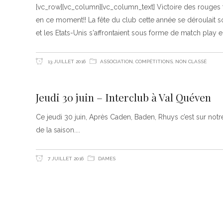
[vc_row][vc_column][vc_column_text] Victoire des rouges f
en ce moment!! La fête du club cette année se déroulait 
et les Etats-Unis s'affrontaient sous forme de match play 
13 JUILLET 2016
ASSOCIATION
,
COMPÉTITIONS
,
NON CLASSÉ
Jeudi 30 juin – Interclub à Val Quéven
Ce jeudi 30 juin, Après Caden, Baden, Rhuys c’est sur not
de la saison.
7 JUILLET 2016
DAMES