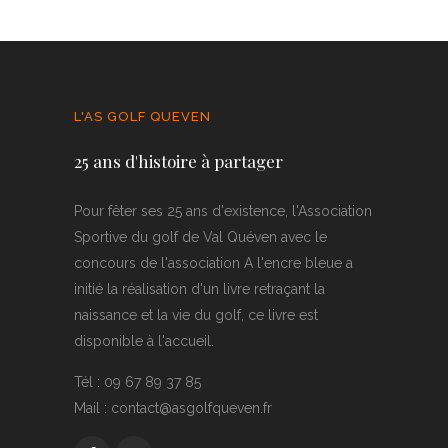
L'AS GOLF QUEVEN
25 ans d'histoire à partager
Pour fêter ses 25 ans d'existence, l'Association
Sportive du golf de Val Quéven avec le
concours de l'association A l'encre bleue a
initié la réalisation d'un livre retraçant la
naissance et la vie du golf, ce livre est
disponible à l'accueil.
Tél : 09 67 89 37 85
Mail : contact@asgolfqueven.fr