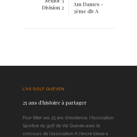
Senior 3
Am Dames -
Division 2
3ème div A
L'AS GOLF QUEVEN
25 ans d'histoire à partager
Pour fêter ses 25 ans d'existence, l'Association
Sportive du golf de Val Quéven avec le
concours de l'association A l'encre bleue a