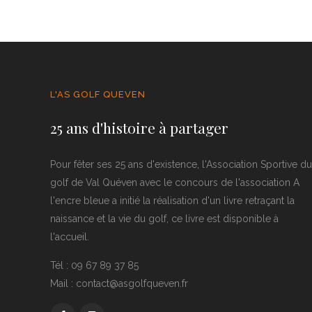
L'AS GOLF QUEVEN
25 ans d'histoire à partager
Pour fêter ses 25 ans d'existence, l'Association Sportive du
golf de Val Quéven avec le concours de l'association A
l'encre bleue a initié la réalisation d'un livre retraçant la
naissance et la vie du golf, ce livre est disponible à
l'accueil.
Tél : 09 67 89 37 85
Mail : contact@asgolfqueven.fr