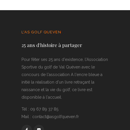
L'AS GOLF QUEVEN
25 ans d'histoire à partager
Pour fêter ses 25 ans d'existence, l'Association
Sportive du golf de Val Quéven avec le
concours de l'association A l'encre bleue a
initié la réalisation d'un livre retraçant la
naissance et la vie du golf, ce livre est
disponible à l'accueil.
Tél : 09 67 89 37 85
Mail : contact@asgolfqueven.fr