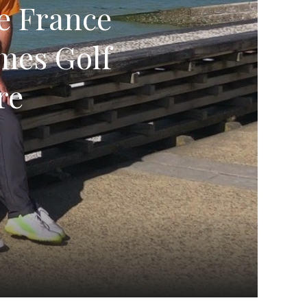
de France
mes Golf
re