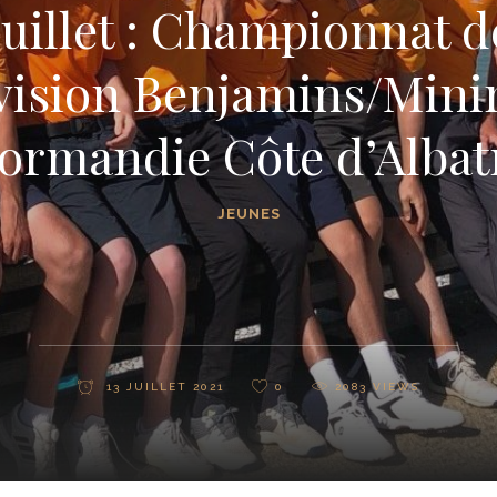
 juillet : Championnat 
vision Benjamins/Mini
ormandie Côte d’Albat
JEUNES
13 JUILLET 2021
0
2083
VIEWS