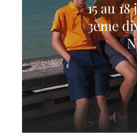
15 au 18
3ème di
N