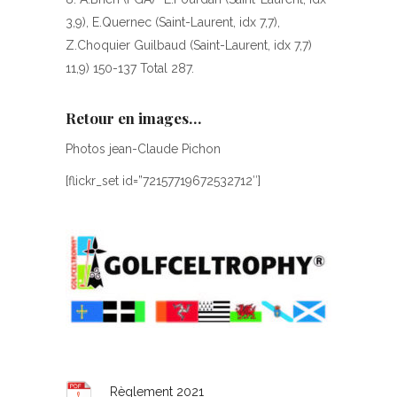
3,9), E.Quernec (Saint-Laurent, idx 7,7),
Z.Choquier Guilbaud (Saint-Laurent, idx 7,7)
11,9) 150-137 Total 287.
Retour en images…
Photos jean-Claude Pichon
[flickr_set id=”72157719672532712″]
Règlement 2021