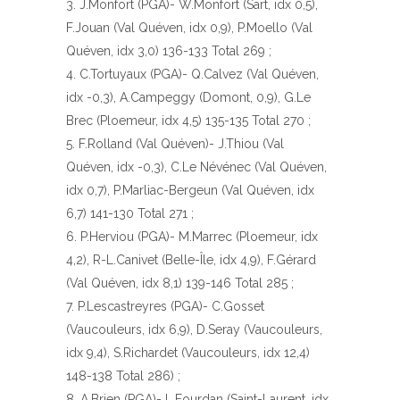
J.Monfort (PGA)- W.Monfort (Sart, idx 0,5),
F.Jouan (Val Quéven, idx 0,9), P.Moello (Val
Quéven, idx 3,0) 136-133 Total 269 ;
C.Tortuyaux (PGA)- Q.Calvez (Val Quéven,
idx -0,3), A.Campeggy (Domont, 0,9), G.Le
Brec (Ploemeur, idx 4,5) 135-135 Total 270 ;
F.Rolland (Val Quéven)- J.Thiou (Val
Quéven, idx -0,3), C.Le Névénec (Val Quéven,
idx 0,7), P.Marliac-Bergeun (Val Quéven, idx
6,7) 141-130 Total 271 ;
P.Herviou (PGA)- M.Marrec (Ploemeur, idx
4,2), R-L.Canivet (Belle-Île, idx 4,9), F.Gérard
(Val Quéven, idx 8,1) 139-146 Total 285 ;
P.Lescastreyres (PGA)- C.Gosset
(Vaucouleurs, idx 6,9), D.Seray (Vaucouleurs,
idx 9,4), S.Richardet (Vaucouleurs, idx 12,4)
148-138 Total 286) ;
A.Brien (PGA)- L.Fourdan (Saint-Laurent, idx