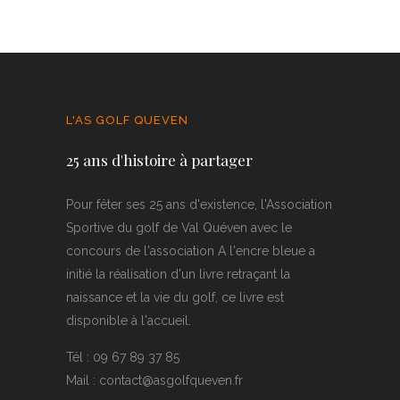
L'AS GOLF QUEVEN
25 ans d'histoire à partager
Pour fêter ses 25 ans d'existence, l'Association
Sportive du golf de Val Quéven avec le
concours de l'association A l'encre bleue a
initié la réalisation d'un livre retraçant la
naissance et la vie du golf, ce livre est
disponible à l'accueil.
Tél : 09 67 89 37 85
Mail : contact@asgolfqueven.fr