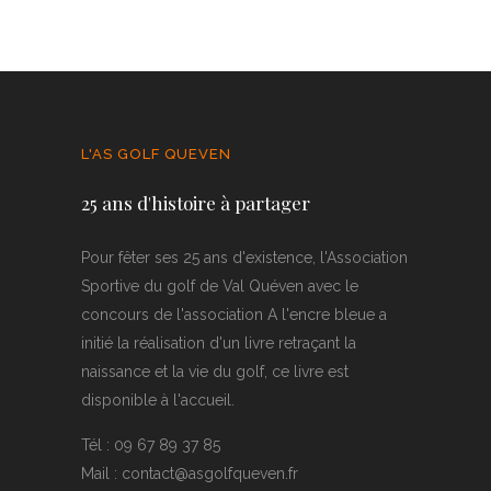
L'AS GOLF QUEVEN
25 ans d'histoire à partager
Pour fêter ses 25 ans d'existence, l'Association
Sportive du golf de Val Quéven avec le
concours de l'association A l'encre bleue a
initié la réalisation d'un livre retraçant la
naissance et la vie du golf, ce livre est
disponible à l'accueil.
Tél : 09 67 89 37 85
Mail : contact@asgolfqueven.fr