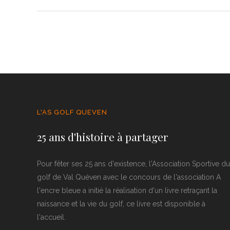
L'AS GOLF QUEVEN
25 ans d'histoire à partager
Pour fêter ses 25 ans d'existence, l'Association Sportive du
golf de Val Quéven avec le concours de l'association A
l'encre bleue a initié la réalisation d'un livre retraçant la
naissance et la vie du golf, ce livre est disponible à
l'accueil.