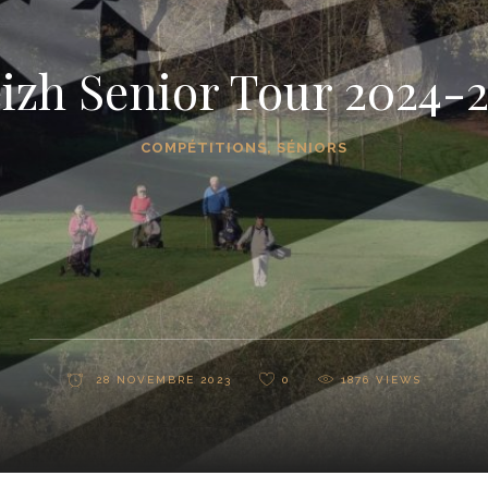
izh Senior Tour 2024-
COMPÉTITIONS
,
SÉNIORS
28 NOVEMBRE 2023
0
1876
VIEWS