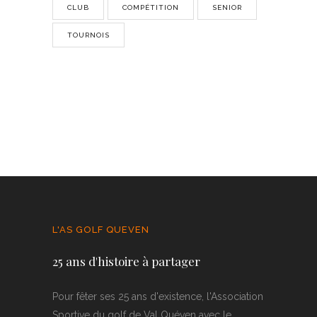
CLUB
COMPÉTITION
SENIOR
TOURNOIS
L'AS GOLF QUEVEN
25 ans d'histoire à partager
Pour fêter ses 25 ans d'existence, l'Association
Sportive du golf de Val Quéven avec le