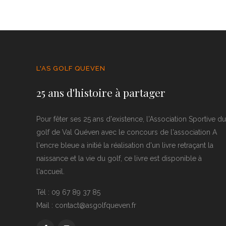
L'AS GOLF QUEVEN
25 ans d'histoire à partager
Pour fêter ses 25 ans d'existence, l'Association Sportive du
golf de Val Quéven avec le concours de l'association A
l'encre bleue a initié la réalisation d'un livre retraçant la
naissance et la vie du golf, ce livre est disponible à
l'accueil.
Tél : 09 67 89 37 85
Mail : contact@asgolfqueven.fr