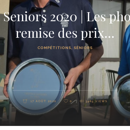
Seniors 2020 | Les pho
remise des prix…
COMPÉTITIONS
,
SÉNIORS
17 AOÛT 2020
0
3485
VIEWS