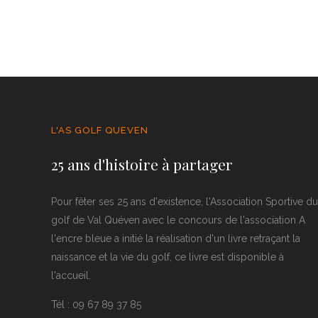
L'AS GOLF QUEVEN
25 ans d'histoire à partager
Pour fêter ses 25 ans d'existence, l'Association Sportive du
golf de Val Quéven avec le concours de l'association A
l'encre bleue a initié la réalisation d'un livre retraçant la
naissance et la vie du golf, ce livre est disponible à
l'accueil.
Tél : 09 67 89 37 85