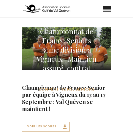
Championnat de
France Seniors
3ème division à
Vigneux | Maintien
assuré, contrat
rempli !
Championnat de France Senior
COMPÉTITIONS
,
SÉNIORS
par équipe à Vigneux du 13 au 17
Septembre : Val Quéven se
maintient !
VOIR LES SCORES