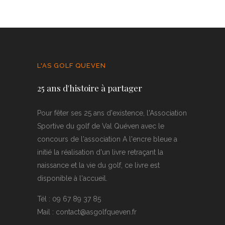
L'AS GOLF QUEVEN
25 ans d'histoire à partager
Pour fêter ses 25 ans d'existence, l'Association
Sportive du golf de Val Quéven avec le
concours de l'association A l'encre bleue a
initié la réalisation d'un livre retraçant la
naissance et la vie du golf, ce livre est
disponible à l'accueil.
Tél : 09 67 89 37 85
Mail : contact@asgolfqueven.fr