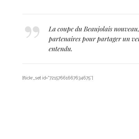
La coupe du Beaujolais nouveau, c
partenaires pour partager un ve
entendu.
[flickr_set id=”72157661667634675″]