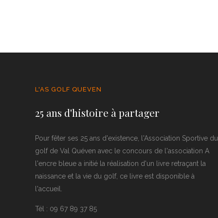
L'AS GOLF QUEVEN
25 ans d'histoire à partager
Pour fêter ses 25 ans d'existence, l'Association Sportive du
golf de Val Quéven avec le concours de l'association A
l'encre bleue a initié la réalisation d'un livre retraçant la
naissance et la vie du golf, ce livre est disponible à
l'accueil.
Tél : 09 67 89 37 85