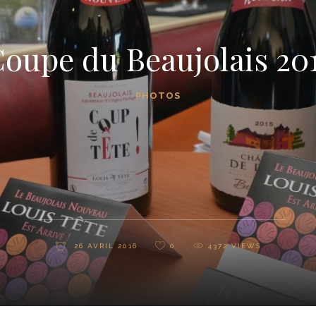
oupe du Beaujolais 20
PHOTOS
26 AVRIL 2016
0
4372
VIEWS