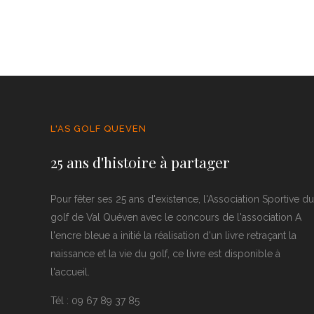
L'AS GOLF QUEVEN
25 ans d'histoire à partager
Pour fêter ses 25 ans d'existence, l'Association Sportive du
golf de Val Quéven avec le concours de l'association A
l'encre bleue a initié la réalisation d'un livre retraçant la
naissance et la vie du golf, ce livre est disponible à
l'accueil.
Tél : 09 67 89 37 85