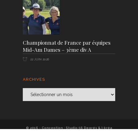
Championnat de France par équipes
Mid-Am Dames – 3ème div A
22 JUIN 2026
ARCHIVES
Archives
© 2016 - Conception :
Studio 56 Degrés
&
I-kréa