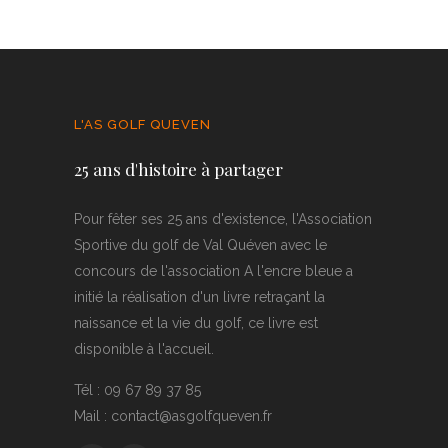
L'AS GOLF QUEVEN
25 ans d'histoire à partager
Pour fêter ses 25 ans d'existence, l'Association
Sportive du golf de Val Quéven avec le
concours de l'association A l'encre bleue a
initié la réalisation d'un livre retraçant la
naissance et la vie du golf, ce livre est
disponible à l'accueil.
Tél : 09 67 89 37 85
Mail : contact@asgolfqueven.fr