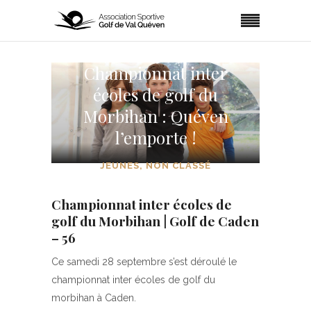
Championnat inter
écoles de golf du
Morbihan : Quéven
l’emporte !
JEUNES
,
NON CLASSÉ
Championnat inter écoles de
golf du Morbihan | Golf de Caden
– 56
Ce samedi 28 septembre s’est déroulé le
championnat inter écoles de golf du
morbihan à Caden.