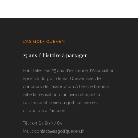
L'AS GOLF QUEVEN
25 ans d'histoire à partager
Pour fêter ses 25 ans d'existence, l'Association
Sportive du golf de Val Quéven avec le
concours de l'association A l'encre bleue a
initié la réalisation d'un livre retraçant la
naissance et la vie du golf, ce livre est
disponible à l'accueil.
Tél : 09 67 89 37 85
Mail : contact@asgolfqueven.fr