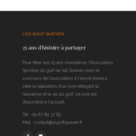
L'AS GOLF QUEVEN
25 ans d'histoire à partager
Pour fêter ses 25 ans d'existence, l'Association
Sportive du golf de Val Quéven avec le
concours de l'association A l'encre bleue a
initié la réalisation d'un livre retraçant la
naissance et la vie du golf, ce livre est
disponible à l'accueil.
Tél : 09 67 89 37 85
Mail : contact@asgolfqueven.fr