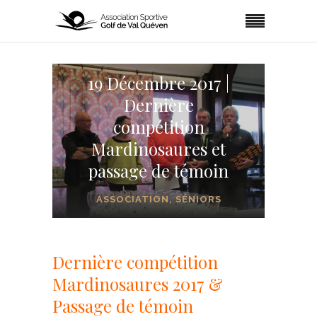
19 Décembre 2017 |
Dernière
compétition
Mardinosaures et
passage de témoin
ASSOCIATION
,
SÉNIORS
Dernière compétition
Mardinosaures 2017 &
Passage de témoin