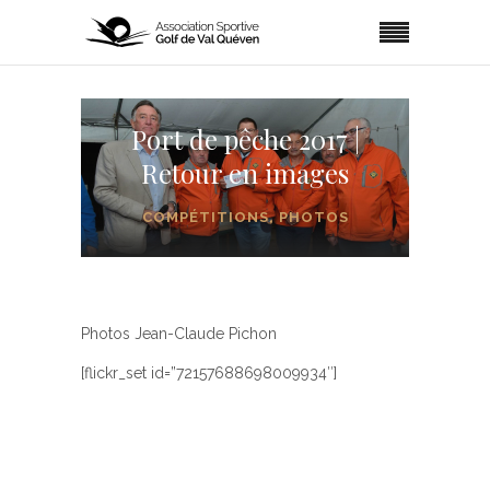
Port de pêche 2017 |
Retour en images
COMPÉTITIONS
,
PHOTOS
Photos Jean-Claude Pichon
[flickr_set id=”72157688698009934″]