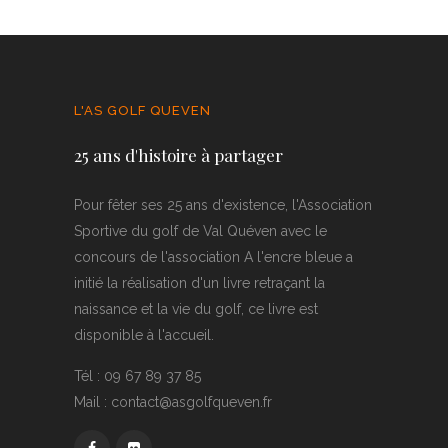
L'AS GOLF QUEVEN
25 ans d'histoire à partager
Pour fêter ses 25 ans d'existence, l'Association
Sportive du golf de Val Quéven avec le
concours de l'association A l'encre bleue a
initié la réalisation d'un livre retraçant la
naissance et la vie du golf, ce livre est
disponible à l'accueil.
Tél : 09 67 89 37 85
Mail : contact@asgolfqueven.fr