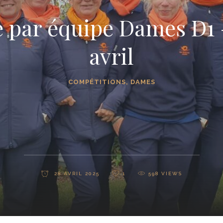
 par équipe Dames D1 –
avril
COMPÉTITIONS
,
DAMES
28 AVRIL 2025
1
598
VIEWS